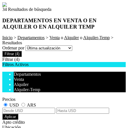
34 Resultados de búsqueda
DEPARTAMENTOS EN VENTA O EN
ALQUILER O EN ALQUILER TEMP
Inicio
>
Departamentos
>
Venta
o
Alquiler
o
Alquiler-Temp
>
Resultados
Ordenar por
Filtrar
(4)
Filtrar
(4)
Filtros Activos
Departamentos
Venta
Alquiler
Alquiler-Temp
Precios
USD
ARS
Aplicar
Apto crédito
Ubicación